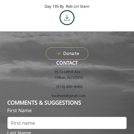
Day 195 By
Reb Uri Stern
Donate
CONTACT
92 Cresthill Ave
Clifton, NJ 07012
(516) 600-8080
hachzek@gmail.com
COMMENTS & SUGGESTIONS
First Name
Last Name