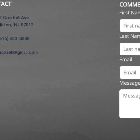
TACT
COMME
First N
2 Cresthill Ave
lifton, NJ 07012
Last Na
516) 600-8080
achzek@gmail.com
Email
Messag