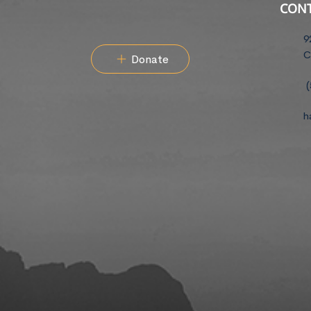
CON
9
C
Donate
(
h