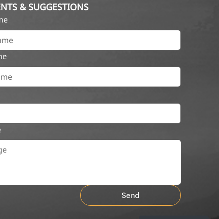
NTS & SUGGESTIONS
ame
me
e
Send