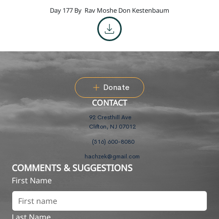
Day 177 By
Rav Moshe Don Kestenbaum
Donate
CONTACT
92 Cresthill Ave
Clifton, NJ 07012
(516) 600-8080
hachzek@gmail.com
COMMENTS & SUGGESTIONS
First Name
Last Name