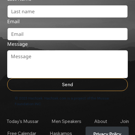
Email
Message
Send
© 2025 Hachzek. Hachzek.com is a project of the Mussar
Foundation INC
Today's Mussar
Men Speakers
About
Join
Free Calendar
Haskamos
Privacy Policy