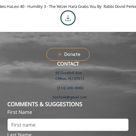
Beis HaLevi 40 - Humility 3 - The Yetzer Hara Grabs You By
Rabbi Dovid Perke
Donate
CONTACT
92 Cresthill Ave
Clifton, NJ 07012
(516) 600-8080
hachzek@gmail.com
COMMENTS & SUGGESTIONS
First Name
Last Name