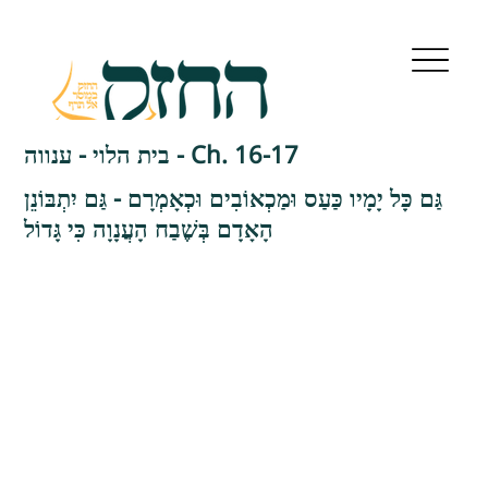
בית הלוי - ענווה - Ch. 16-17
גַּם כָּל יָמָיו כַּעַס וּמַכְאוֹבִים וּכְאָמְרָם - גַּם יִתְבּוֹנֵן
הָאָדָם בְּשֶׁבַח הָעֲנָוָה כִּי גָּדוֹל