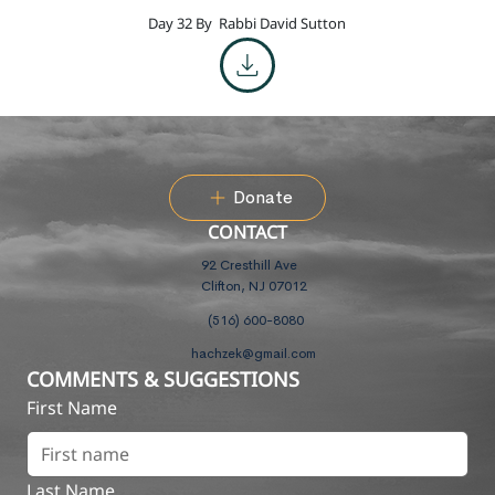
Day 32 By
Rabbi David Sutton
Donate
CONTACT
92 Cresthill Ave
Clifton, NJ 07012
(516) 600-8080
hachzek@gmail.com
COMMENTS & SUGGESTIONS
First Name
Last Name