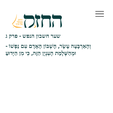
שער חשבון הנפש - פרק ג
וְהָאַרְבָּעָה עָשָׂר, חֶשְׁבּוֹן הָאָדָם עִם נַפְשׁוֹ -
וּמֵהַשְּׁלָמַת הָעִנְיָן הַזֶּה, כִּי מִן הַיָּדוּעַ