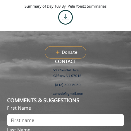
Summary of Day 103 By
Pele Yoeitz Summaries
Donate
CONTACT
92 Cresthill Ave
Clifton, NJ 07012
(516) 600-8080
hachzek@gmail.com
COMMENTS & SUGGESTIONS
First Name
Last Name