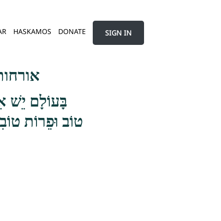
AR
HASKAMOS
DONATE
SIGN IN
אורחות צד
בָּעוֹלָם יֵשׁ א
טוֹב וּפֵרוֹת טוֹבִי