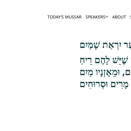
TODAY'S MUSSAR
SPEAKERS
ABOUT
 יִרְאַת שָׁמַיִם
שֶׁיֵּשׁ לָהֶם רֵיחַ
, וּמֵאָזְנָיו מַיִם
 מָרִים וּסְרוּחִים