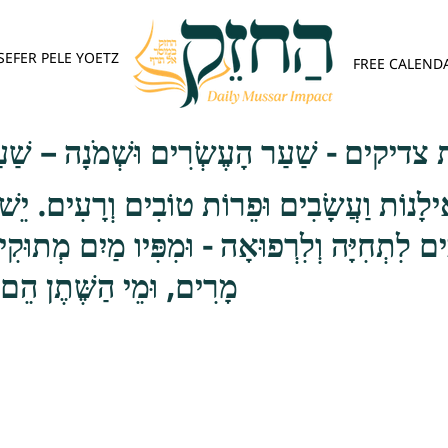
SEFER PELE YOETZ
FREE CALEND
יקים - שַׁעַר הָעֶשְׂרִים וּשְׁמֹנָה – שַׁעַר
ִילָנוֹת וַעֲשָׂבִים וּפֵרוֹת טוֹבִים וְרָעִים. יֵשׁ 
ם לִתְחִיָּה וְלִרְפוּאָה - וּמִפִּיו מַיִם מְתוּקִים
מָרִים, וּמֵי הַשֶּׁתֶן הֵם