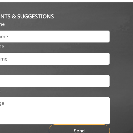
NTS & SUGGESTIONS
ame
me
e
Send