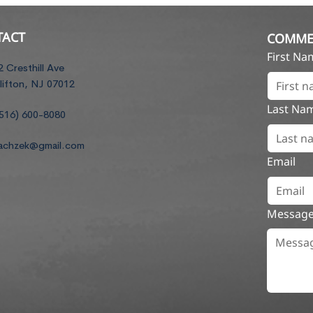
TACT
COMME
First N
2 Cresthill Ave
lifton, NJ 07012
Last Na
516) 600-8080
achzek@gmail.com
Email
Messag