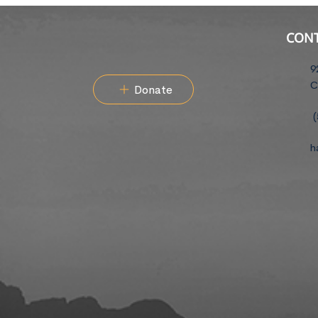
CON
9
C
Donate
(
h