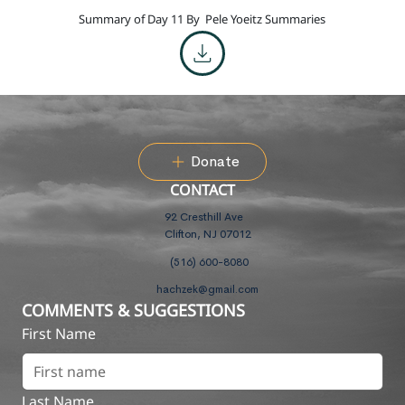
Summary of Day 11 By
Pele Yoeitz Summaries
Donate
CONTACT
92 Cresthill Ave
Clifton, NJ 07012
(516) 600-8080
hachzek@gmail.com
COMMENTS & SUGGESTIONS
First Name
Last Name