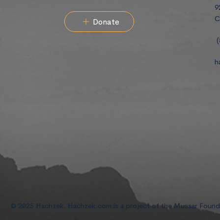
9
C
Donate
(
h
© 2025 Hachzek. Hachzek.com is a project of the Mussar Foun