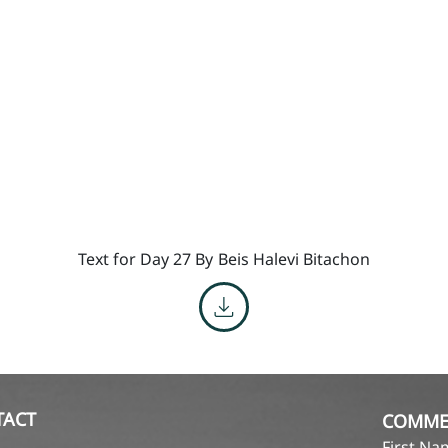
Text for Day 27 By
Beis Halevi Bitachon
TACT
COMME
First N