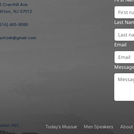
2 Cresthill Ave
lifton, NJ 07012
Last Na
516) 600-8080
achzek@gmail.com
Email
Messag
dation INC
Today's Mussar
Men Speakers
About