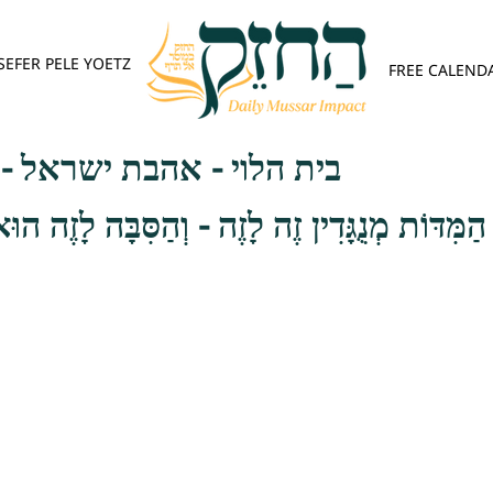
SEFER PELE YOETZ
FREE CALEND
בית הלוי - אהבת ישראל -
י הַמִּדּוֹת מְנֻגָּדִין זֶה לָזֶה - וְהַסִּבָּה לָזֶה הוּא