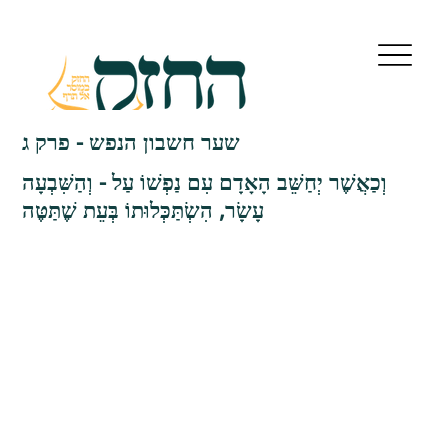
שער חשבון הנפש - פרק ג
וְכַאֲשֶׁר יְחַשֵּׁב הָאָדָם עִם נַפְשׁוֹ עַל - וְהַשִּׁבְעָה
עָשָׂר, הִשְׂתַּכְּלוּתוֹ בְּעֵת שֶׁתַּטֶּה