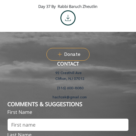
Day 37 By
Rabbi Baruch Zheutlin
Donate
CONTACT
92 Cresthill Ave
Clifton, NJ 07012
(516) 600-8080
hachzek@gmail.com
COMMENTS & SUGGESTIONS
First Name
Last Name