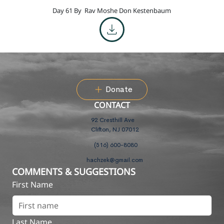
Day 61 By
Rav Moshe Don Kestenbaum
Donate
CONTACT
92 Cresthill Ave
Clifton, NJ 07012
(516) 600-8080
hachzek@gmail.com
COMMENTS & SUGGESTIONS
First Name
Last Name