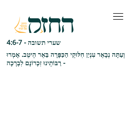
שערי תשובה - 4:6-7
וְעַתָּה נְבָאֵר עִנְיַן חִלּוּקֵי הַכַּפָּרָה בַּאֵר הֵיטֵב. אָמְרוּ
רַבּוֹתֵינוּ זִכְרוֹנָם לִבְרָכָה -