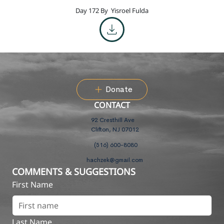
Day 172 By
Yisroel Fulda
Donate
CONTACT
92 Cresthill Ave
Clifton, NJ 07012
(516) 600-8080
hachzek@gmail.com
COMMENTS & SUGGESTIONS
First Name
Last Name