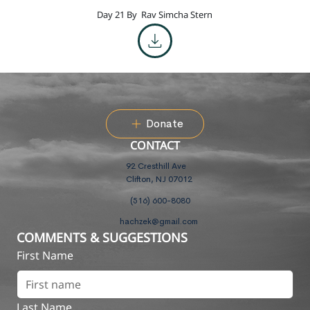
Day 21 By
Rav Simcha Stern
Donate
CONTACT
92 Cresthill Ave
Clifton, NJ 07012
(516) 600-8080
hachzek@gmail.com
COMMENTS & SUGGESTIONS
First Name
Last Name