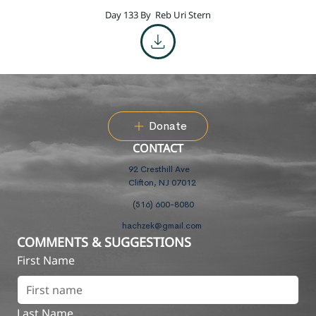
Day 133 By
Reb Uri Stern
Donate
CONTACT
92 Cresthill Ave
Clifton, NJ 07012
(516) 600-8080
hachzek@gmail.com
COMMENTS & SUGGESTIONS
First Name
Last Name