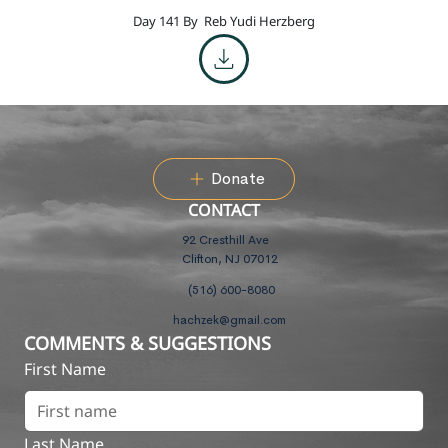
Day 141 By
Reb Yudi Herzberg
Donate
CONTACT
92 Cresthill Ave
Clifton, NJ 07012
(516) 600-8080
hachzek@gmail.com
COMMENTS & SUGGESTIONS
First Name
Last Name