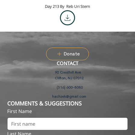
Day 213 By
Reb Uri Stern
Donate
CONTACT
92 Cresthill Ave
Clifton, NJ 07012
(516) 600-8080
hachzek@gmail.com
COMMENTS & SUGGESTIONS
First Name
Last Name