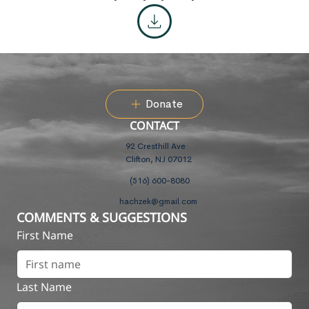
Donate
CONTACT
92 Cresthill Ave
Clifton, NJ 07012
(516) 600-8080
hachzek@gmail.com
COMMENTS & SUGGESTIONS
First Name
Last Name