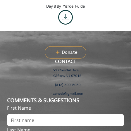
Day 8 By
Yisroel Fulda
Donate
CONTACT
92 Cresthill Ave
Clifton, NJ 07012
(516) 600-8080
hachzek@gmail.com
COMMENTS & SUGGESTIONS
First Name
Last Name