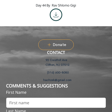
Day 44 By
Rav Shlomo Gigi
Donate
CONTACT
92 Cresthill Ave
Clifton, NJ 07012
(516) 600-8080
hachzek@gmail.com
COMMENTS & SUGGESTIONS
First Name
Last Name