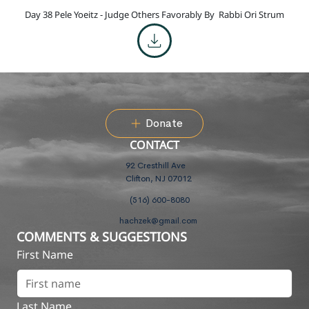
Day 38 Pele Yoeitz - Judge Others Favorably By
Rabbi Ori Strum
Donate
CONTACT
92 Cresthill Ave
Clifton, NJ 07012
(516) 600-8080
hachzek@gmail.com
COMMENTS & SUGGESTIONS
First Name
Last Name