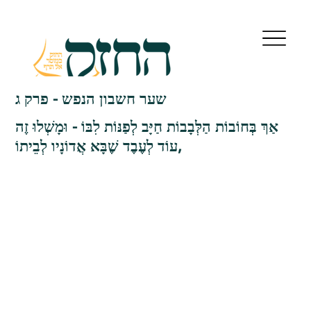
שער חשבון הנפש - פרק ג
אַךְ בְּחוֹבוֹת הַלְּבָבוֹת חַיָּב לְפַנּוֹת לִבּוֹ - וּמָשְׁלוּ זֶה
עוֹד לְעֶבֶד שֶׁבָּא אֲדוֹנָיו לְבֵיתוֹ,