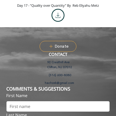
Day 17 - “Quality over Quantity” By
Reb Eliyahu Metz
Donate
CONTACT
92 Cresthill Ave
Clifton, NJ 07012
(516) 600-8080
hachzek@gmail.com
COMMENTS & SUGGESTIONS
First Name
Last Name