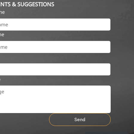
NTS & SUGGESTIONS
ame
me
e
Send