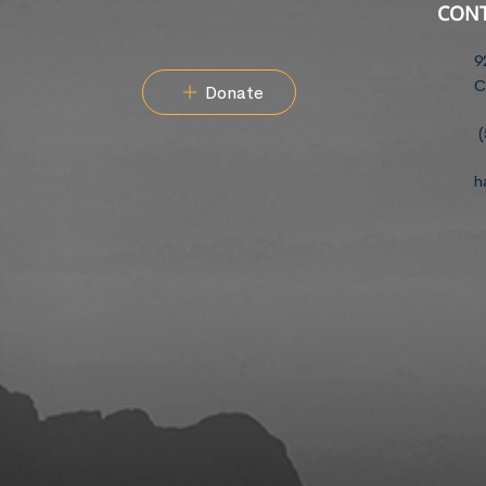
CON
9
C
Donate
(
h