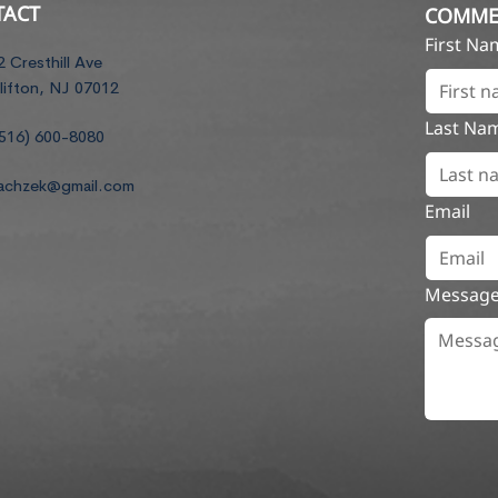
TACT
COMME
First N
2 Cresthill Ave
lifton, NJ 07012
Last Na
516) 600-8080
achzek@gmail.com
Email
Messag