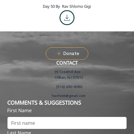
Day 50 By
Rav Shlomo Gigi
Donate
CONTACT
92 Cresthill Ave
Clifton, NJ 07012
(516) 600-8080
hachzek@gmail.com
COMMENTS & SUGGESTIONS
First Name
Last Name