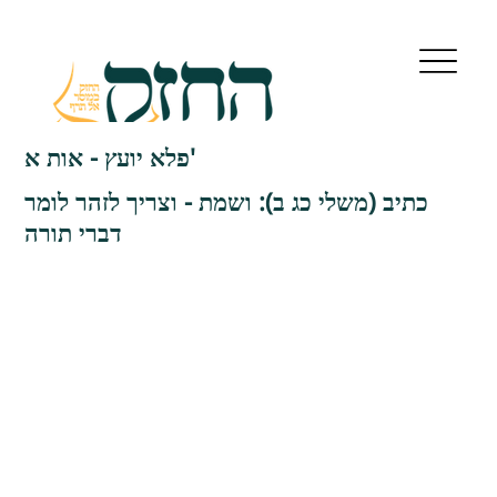
פלא יועץ - אות א'
כתיב (משלי כג ב): ושמת - וצריך לזהר לומר
דברי תורה