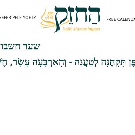
SEFER PELE YOETZ
FREE CALEND
שער חשבון 
ֶּן תִּקָּחֶנָּה לְטַעֲנָה - וְהָאַרְבָּעָה עָשָׂר, ח