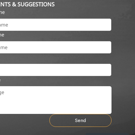
NTS & SUGGESTIONS
ame
me
e
Send