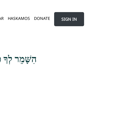
AR
HASKAMOS
DONATE
SIGN IN
הִשָּׁמֵר לְךָ פ