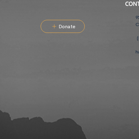
CON
9
C
Donate
(
h