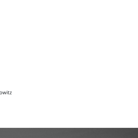
owitz