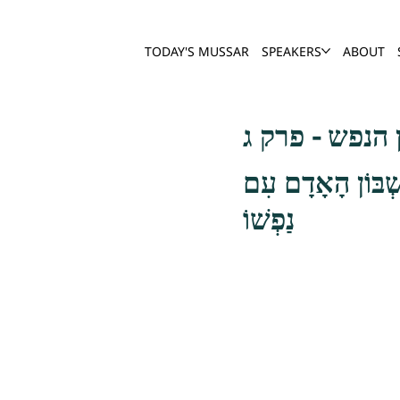
TODAY'S MUSSAR
SPEAKERS
ABOUT
הנפש - פרק ג
ֶשְׁבּוֹן הָאָדָם עִם
נַפְשׁוֹ