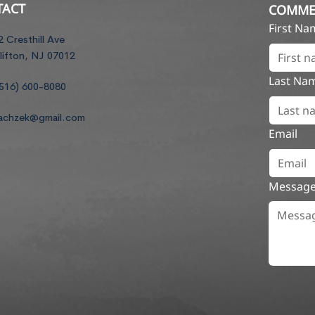
TACT
COMME
First N
2 Cresthill Ave
lifton, NJ 07012
Last Na
516) 600-8080
achzek@gmail.com
Email
Messag