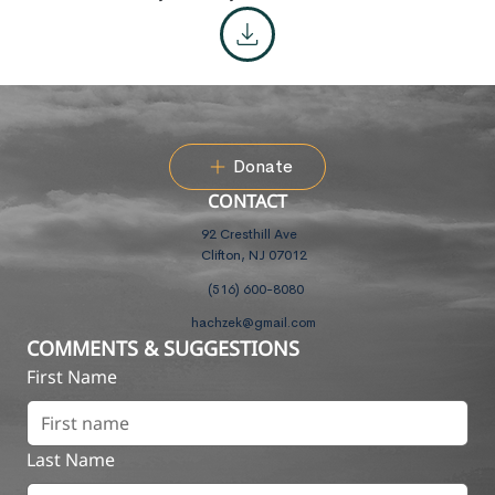
Donate
CONTACT
92 Cresthill Ave
Clifton, NJ 07012
(516) 600-8080
hachzek@gmail.com
COMMENTS & SUGGESTIONS
First Name
Last Name