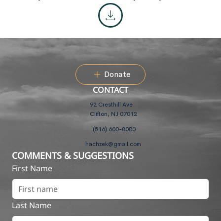
Donate
CONTACT
92 Cresthill Ave
Clifton, NJ 07012
(516) 600-8080
hachzek@gmail.com
COMMENTS & SUGGESTIONS
First Name
Last Name