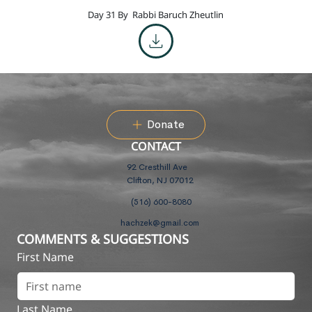
Day 31 By
Rabbi Baruch Zheutlin
Donate
CONTACT
92 Cresthill Ave
Clifton, NJ 07012
(516) 600-8080
hachzek@gmail.com
COMMENTS & SUGGESTIONS
First Name
Last Name