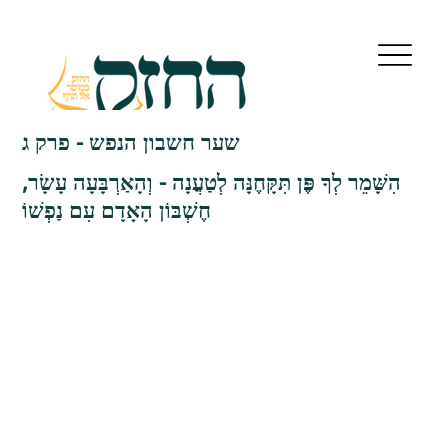
שער חשבון הנפש - פרק ג
הִשָּׁמֵר לְךָ פֶּן תִּקָּחֶנָּה לְטַעֲנָה - וְהָאַרְבָּעָה עָשָׂר,
חֶשְׁבּוֹן הָאָדָם עִם נַפְשׁוֹ