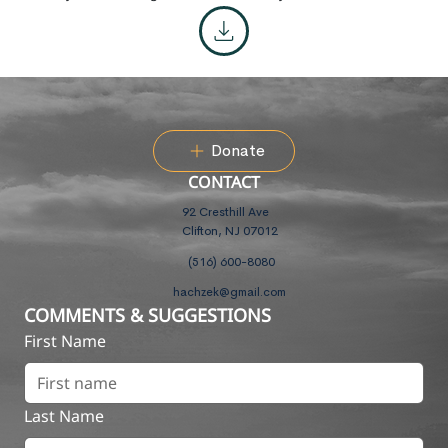
Donate
CONTACT
92 Cresthill Ave
Clifton, NJ 07012
(516) 600-8080
hachzek@gmail.com
COMMENTS & SUGGESTIONS
First Name
Last Name