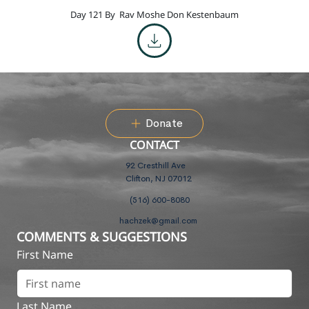
Day 121 By
Rav Moshe Don Kestenbaum
Donate
CONTACT
92 Cresthill Ave
Clifton, NJ 07012
(516) 600-8080
hachzek@gmail.com
COMMENTS & SUGGESTIONS
First Name
Last Name