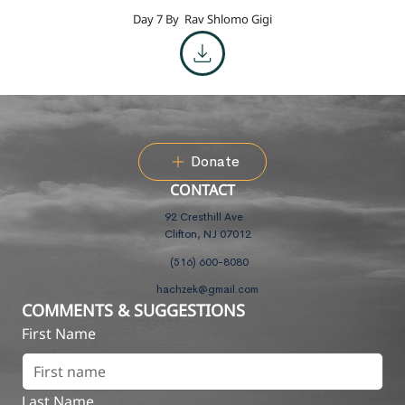
Day 7 By
Rav Shlomo Gigi
Donate
CONTACT
92 Cresthill Ave
Clifton, NJ 07012
(516) 600-8080
hachzek@gmail.com
COMMENTS & SUGGESTIONS
First Name
Last Name