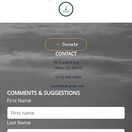
Donate
CONTACT
92 Cresthill Ave
Clifton, NJ 07012
(516) 600-8080
hachzek@gmail.com
COMMENTS & SUGGESTIONS
First Name
Last Name