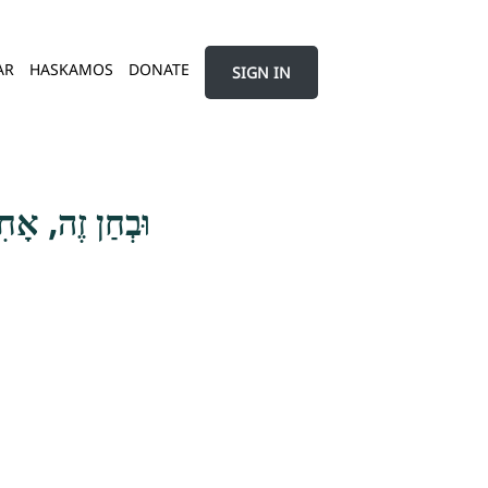
AR
HASKAMOS
DONATE
SIGN IN
חֶשְׁבּוֹן הָאָדָם