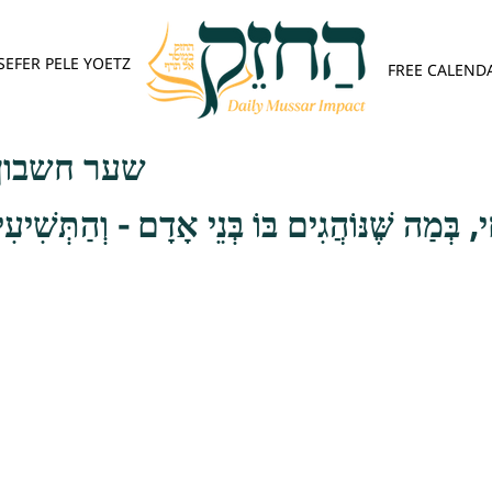
SEFER PELE YOETZ
FREE CALEND
פש - פרק ג
ְמַה שֶּׁנּוֹהֲגִים בּוֹ בְּנֵי אָדָם - וְהַתְּשִׁיעִי, 