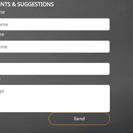
NTS & SUGGESTIONS
ame
me
e
Send