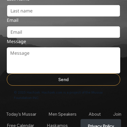
Email
Message
Send
© 2025 Hachzek. Hachzek.com is a project of the Mussar
Foundation INC
Today's Mussar
Men Speakers
About
Join
Free Calendar
Haskamos
Privacy Policy