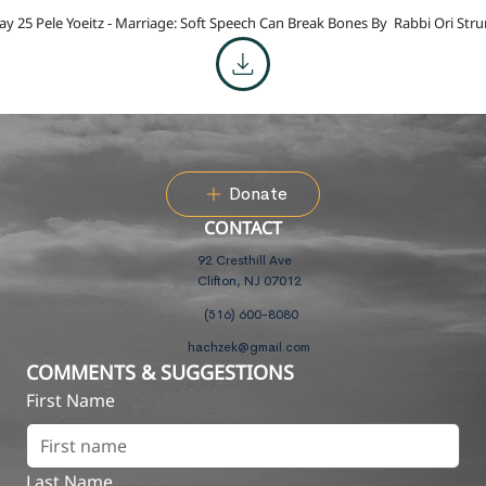
ay 25 Pele Yoeitz - Marriage: Soft Speech Can Break Bones By
Rabbi Ori Str
Donate
CONTACT
92 Cresthill Ave
Clifton, NJ 07012
(516) 600-8080
hachzek@gmail.com
COMMENTS & SUGGESTIONS
First Name
Last Name