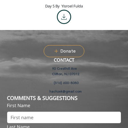
Day 5 By
Yisroel Fulda
Donate
CONTACT
92 Cresthill Ave
Clifton, NJ 07012
(516) 600-8080
hachzek@gmail.com
COMMENTS & SUGGESTIONS
First Name
Last Name