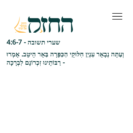
שערי תשובה - 4:6-7
וְעַתָּה נְבָאֵר עִנְיַן חִלּוּקֵי הַכַּפָּרָה בַּאֵר הֵיטֵב. אָמְרוּ
רַבּוֹתֵינוּ זִכְרוֹנָם לִבְרָכָה -