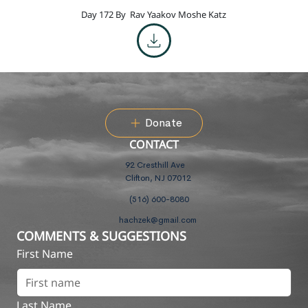
Day 172 By
Rav Yaakov Moshe Katz
Donate
CONTACT
92 Cresthill Ave
Clifton, NJ 07012
(516) 600-8080
hachzek@gmail.com
COMMENTS & SUGGESTIONS
First Name
Last Name