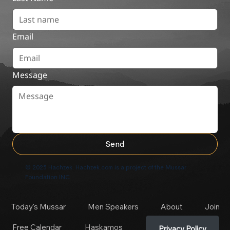
Email
Message
Send
© 2025 Hachzek. Hachzek.com is a project of the Mussar
Foundation INC
Today's Mussar
Men Speakers
About
Join
Free Calendar
Haskamos
Privacy Policy