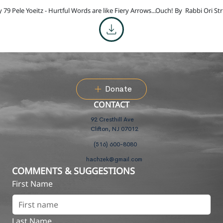
 79 Pele Yoeitz - Hurtful Words are like Fiery Arrows...Ouch! By
Rabbi Ori St
Donate
CONTACT
92 Cresthill Ave
Clifton, NJ 07012
(516) 600-8080
hachzek@gmail.com
COMMENTS & SUGGESTIONS
First Name
Last Name