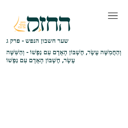
שער חשבון הנפש - פרק ג
וְהַחֲמִשָּׁה עָשָׂר, חֶשְׁבּוֹן הָאָדָם עִם נַפְשׁוֹ - וְהַשִּׁשָּׁה
עָשָׂר, חֶשְׁבּוֹן הָאָדָם עִם נַפְשׁוֹ