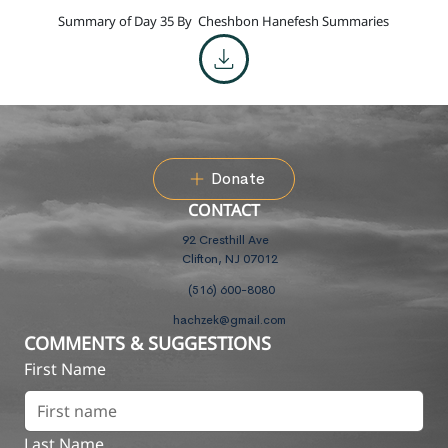
Summary of Day 35 By
Cheshbon Hanefesh Summaries
Donate
CONTACT
92 Cresthill Ave
Clifton, NJ 07012
(516) 600-8080
hachzek@gmail.com
COMMENTS & SUGGESTIONS
First Name
Last Name