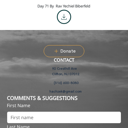
Day 71 By
Rav Yechiel Biberfeld
Donate
CONTACT
92 Cresthill Ave
Clifton, NJ 07012
(516) 600-8080
hachzek@gmail.com
COMMENTS & SUGGESTIONS
First Name
Last Name