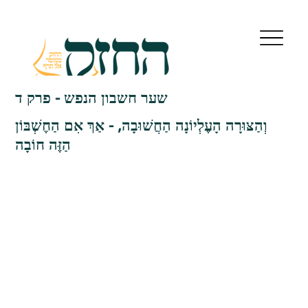
שער חשבון הנפש - פרק ד
וְהַצּוּרָה הָעֶלְיוֹנָה הַחֲשׁוּבָה, - אַךְ אִם הַחֶשְׁבּוֹן
הַזֶּה חוֹבָה