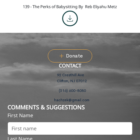
139 - The Perks of Babysitting By
Reb Eliyahu Metz
Donate
CONTACT
92 Cresthill Ave
Clifton, NJ 07012
(516) 600-8080
hachzek@gmail.com
COMMENTS & SUGGESTIONS
First Name
Last Name