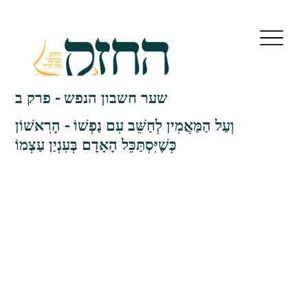
שער חשבון הנפש - פרק ב
וְעַל הַמַּאֲמִין לְחַשֵּׁב עִם נַפְשׁוֹ - הָרִאשׁוֹן
כְּשֶׁיִּסְתַּכֵּל הָאָדָם בְּעִנְיַן עַצְמוֹ