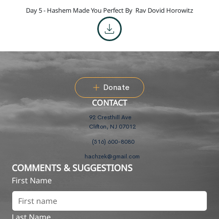
Day 5 - Hashem Made You Perfect By
Rav Dovid Horowitz
Donate
CONTACT
92 Cresthill Ave
Clifton, NJ 07012
(516) 600-8080
hachzek@gmail.com
COMMENTS & SUGGESTIONS
First Name
Last Name