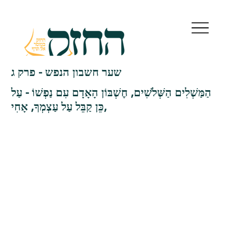
שער חשבון הנפש - פרק ג
הַמַּשְׁלִים הַשְּׁלֹשִׁים, חֶשְׁבּוֹן הָאָדָם עִם נַפְשׁוֹ - עַל
כֵּן קַבֵּל עַל עַצְמְךָ, אָחִי,