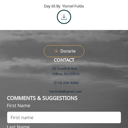
Day 65 By
Yisroel Fulda
Donate
CONTACT
92 Cresthill Ave
Clifton, NJ 07012
(516) 600-8080
hachzek@gmail.com
COMMENTS & SUGGESTIONS
First Name
Last Name