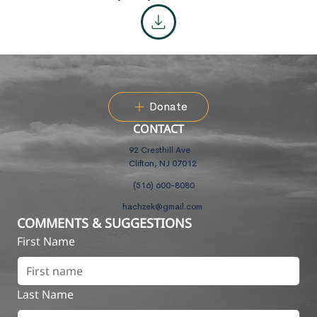
Donate
CONTACT
92 Cresthill Ave
Clifton, NJ 07012
(516) 600-8080
hachzek@gmail.com
COMMENTS & SUGGESTIONS
First Name
Last Name