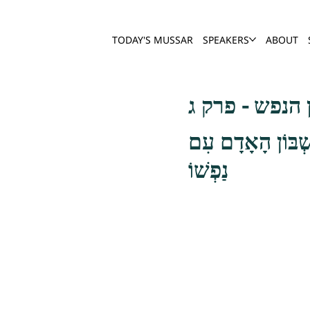
TODAY'S MUSSAR
SPEAKERS
ABOUT
הנפש - פרק ג
ֶשְׁבּוֹן הָאָדָם עִם
נַפְשׁוֹ