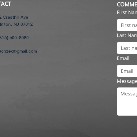
TACT
COMME
First N
2 Cresthill Ave
lifton, NJ 07012
Last Na
516) 600-8080
achzek@gmail.com
Email
Messag