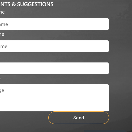
NTS & SUGGESTIONS
ame
me
e
Send