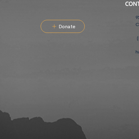
CON
9
C
Donate
(
h