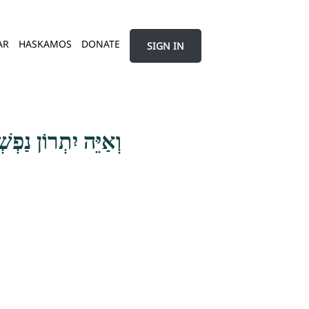
AR
HASKAMOS
DONATE
SIGN IN
וְאַיֵּה יִתְרוֹן נַפְ