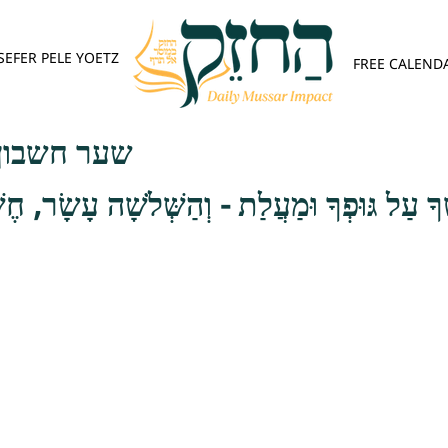
SEFER PELE YOETZ
FREE CALEND
שער חשבון 
שְׁךָ עַל גּוּפְךָ וּמַעֲלַת - וְהַשְּׁלֹשָׁה עָשָׂר, ח