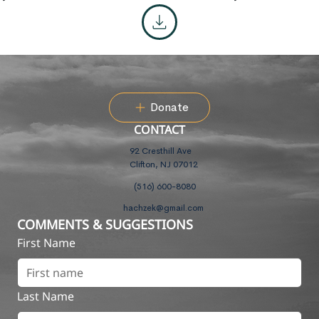
Donate
CONTACT
92 Cresthill Ave
Clifton, NJ 07012
(516) 600-8080
hachzek@gmail.com
COMMENTS & SUGGESTIONS
First Name
Last Name