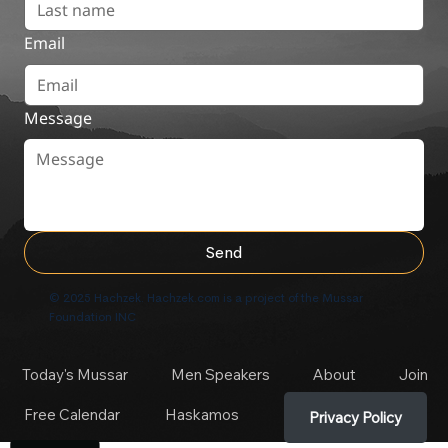
Email
Message
Send
© 2025 Hachzek. Hachzek.com is a project of the Mussar
Foundation INC
Today's Mussar
Men Speakers
About
Join
Free Calendar
Haskamos
Privacy Policy