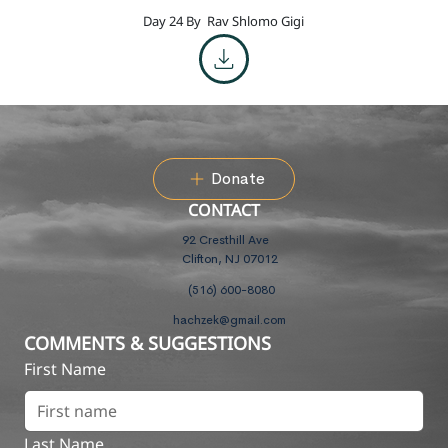
Day 24 By
Rav Shlomo Gigi
Donate
CONTACT
92 Cresthill Ave
Clifton, NJ 07012
(516) 600-8080
hachzek@gmail.com
COMMENTS & SUGGESTIONS
First Name
Last Name