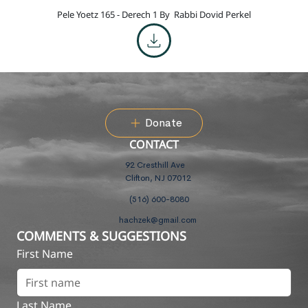
Pele Yoetz 165 - Derech 1 By
Rabbi Dovid Perkel
Donate
CONTACT
92 Cresthill Ave
Clifton, NJ 07012
(516) 600-8080
hachzek@gmail.com
COMMENTS & SUGGESTIONS
First Name
Last Name