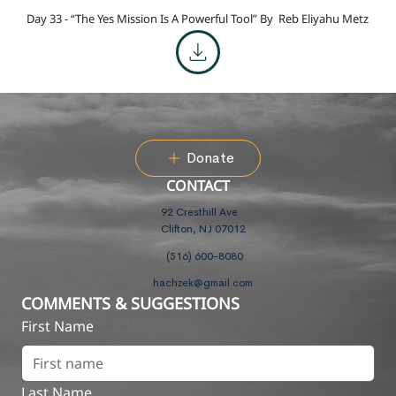
Day 33 - “The Yes Mission Is A Powerful Tool” By
Reb Eliyahu Metz
Donate
CONTACT
92 Cresthill Ave
Clifton, NJ 07012
(516) 600-8080
hachzek@gmail.com
COMMENTS & SUGGESTIONS
First Name
Last Name