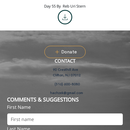
Day 55 By
Reb Uri Stern
Donate
CONTACT
92 Cresthill Ave
Clifton, NJ 07012
(516) 600-8080
hachzek@gmail.com
COMMENTS & SUGGESTIONS
First Name
Last Name