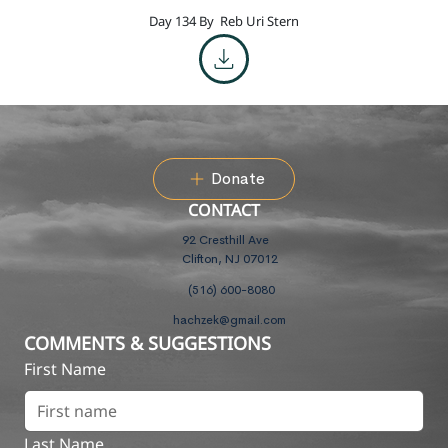
Day 134 By
Reb Uri Stern
Donate
CONTACT
92 Cresthill Ave
Clifton, NJ 07012
(516) 600-8080
hachzek@gmail.com
COMMENTS & SUGGESTIONS
First Name
Last Name