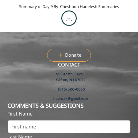
Summary of Day 9 By
Cheshbon Hanefesh Summaries
Donate
CONTACT
92 Cresthill Ave
Clifton, NJ 07012
(516) 600-8080
hachzek@gmail.com
COMMENTS & SUGGESTIONS
First Name
Last Name