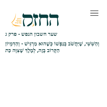
שער חשבון הנפש - פרק ג
וְהַשִּׁשִּׁי, שֶׁיַּחֲשֹׁב בְּנַפְשׁוֹ כְּשֶׁהוּא מַרְגִּישׁ - וְהַדִּמְיוֹן
הַקָּרוֹב בָּזֶה, לְמֶלֶךְ שֶׁצִּוָּה כַּת